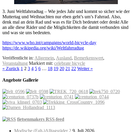
3. Juni Weltfahrradtag – Wie jedes Jahr und kommt so sicher wie der
Muttertag und Weihnachten nur eben geht’s um’s Fahrrad. Also,
denk mal an dein Rad und was es für Dich bedeutet oder denkt Alle
an alle diese Räder und die Möglichkeiten die damit verbunden sind
und was sie uns bedeuten.
https://www.who.int/campaigns/world-bicycle-day
https://de.wikipedia.org/wiki/Weltfahrradtag
Veröffentlicht in:
Allgemein
,
Ausland
,
Bemerkenswert
,
Veranstaltung
Markiert mit:
celebrate bicycle
« Zurück
1
2
3
4
5
6
…
18
19
20
21
22
Weiter »
Angebote Gallerie
fietsenmakers RSS-feed
Modische (Falt-)Alltagsräder 2
9. Juli 2026