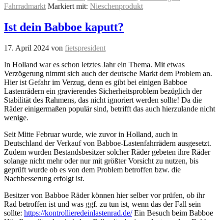
Fahrradmarkt
Markiert mit:
Nieschenprodukt
Ist dein Babboe kaputt?
17. April 2024
von
fietspresident
In Holland war es schon letztes Jahr ein Thema. Mit etwas
Verzögerung nimmt sich auch der deutsche Markt dem Problem an.
Hier ist Gefahr im Verzug, denn es gibt bei einigen Babboe
Lastenrädern ein gravierendes Sicherheitsproblem bezüglich der
Stabilität des Rahmens, das nicht ignoriert werden sollte! Da die
Räder einigermaßen populär sind, betrifft das auch hierzulande nicht
wenige.
Seit Mitte Februar wurde, wie zuvor in Holland, auch in
Deutschland der Verkauf von Babboe-Lastenfahrrädern ausgesetzt.
Zudem wurden Bestandsbesitzer solcher Räder gebeten ihre Räder
solange nicht mehr oder nur mit größter Vorsicht zu nutzen, bis
geprüft wurde ob es von dem Problem betroffen bzw. die
Nachbesserung erfolgt ist.
Besitzer von Babboe Räder können hier selber vor prüfen, ob ihr
Rad betroffen ist und was ggf. zu tun ist, wenn das der Fall sein
sollte:
https://kontrollieredeinlastenrad.de/
Ein Besuch beim Babboe