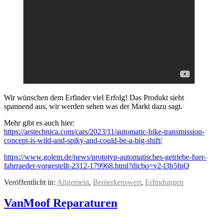
Wir wünschen dem Erfinder viel Erfolg! Das Produkt sieht
spannend aus, wir werden sehen was der Markt dazu sagt.
Mehr gibt es auch hier:
https://arstechnica.com/cars/2023/11/automatic-bike-transmission-
concept-is-wild-and-spiky-and-could-be-a-big-shift/
https://www.golem.de/news/prototyp-automatisches-getriebe-fuer-
fahrraeder-vorgestellt-2312-179968.html?dicbo=v2-l3b5fnQ
Veröffentlicht in:
Allgemein
,
Bemerkenswert
,
Erfindungen
VanMoof Reparaturen