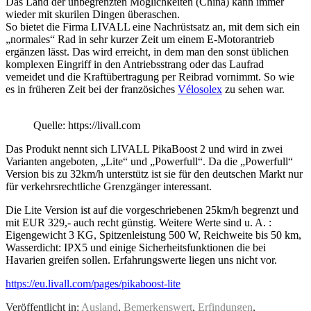
Das Land der unbegrenzten Möglichkeiten (China) kann immer
wieder mit skurilen Dingen überaschen.
So bietet die Firma LIVALL eine Nachrüstsatz an, mit dem sich ein
„normales“ Rad in sehr kurzer Zeit um einem E-Motorantrieb
ergänzen lässt. Das wird erreicht, in dem man den sonst üblichen
komplexen Eingriff in den Antriebsstrang oder das Laufrad
vemeidet und die Kraftübertragung per Reibrad vornimmt. So wie
es in früheren Zeit bei der französiches
Vélosolex
zu sehen war.
Quelle: https://livall.com
Das Produkt nennt sich LIVALL PikaBoost 2 und wird in zwei
Varianten angeboten, „Lite“ und „Powerfull“. Da die „Powerfull“
Version bis zu 32km/h unterstütz ist sie für den deutschen Markt nur
für verkehrsrechtliche Grenzgänger interessant.
Die Lite Version ist auf die vorgeschriebenen 25km/h begrenzt und
mit EUR 329,- auch recht günstig. Weitere Werte sind u. A. :
Eigengewicht 3 KG, Spitzenleistung 500 W, Reichweite bis 50 km,
Wasserdicht: IPX5 und einige Sicherheitsfunktionen die bei
Havarien greifen sollen. Erfahrungswerte liegen uns nicht vor.
https://eu.livall.com/pages/pikaboost-lite
Veröffentlicht in:
Ausland
,
Bemerkenswert
,
Erfindungen
,