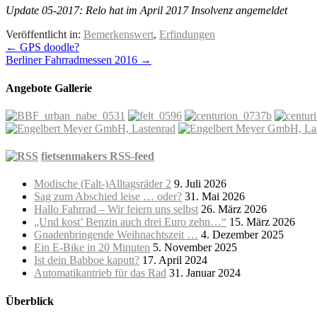
Update 05-2017: Relo hat im April 2017 Insolvenz angemeldet
Veröffentlicht in:
Bemerkenswert
,
Erfindungen
←
GPS doodle?
Berliner Fahrradmessen 2016
→
Angebote Gallerie
fietsenmakers RSS-feed
Modische (Falt-)Alltagsräder 2
9. Juli 2026
Sag zum Abschied leise … oder?
31. Mai 2026
Hallo Fahrrad – Wir feiern uns selbst
26. März 2026
„Und kost’ Benzin auch drei Euro zehn…“
15. März 2026
Gnadenbringende Weihnachtszeit …
4. Dezember 2025
Ein E-Bike in 20 Minuten
5. November 2025
Ist dein Babboe kaputt?
17. April 2024
Automatikantrieb für das Rad
31. Januar 2024
Überblick